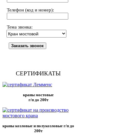
Телефон (код и номер):
Тема звонка:
СЕРТИФИКАТЫ
краны мостовые
г/п до 200т
краны козловые и полукозловые г/п до
200т