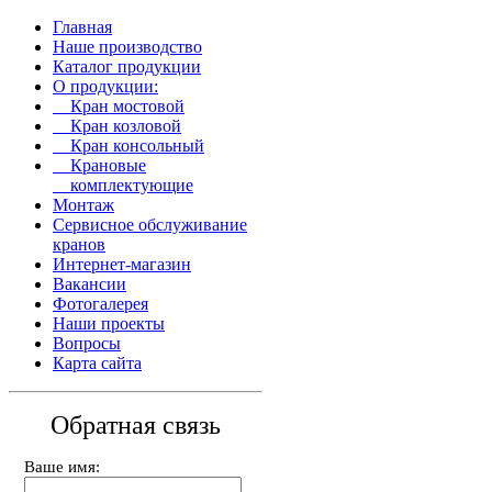
Главная
Наше производство
Каталог продукции
О продукции:
Кран мостовой
Кран козловой
Кран консольный
Крановые
комплектующие
Монтаж
Сервисное обслуживание
кранов
Интернет-магазин
Вакансии
Фотогалерея
Наши проекты
Вопросы
Карта сайта
О
б
р
а
т
н
а
я
с
в
я
з
ь
Ваше имя: