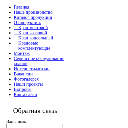
Главная
Наше производство
Каталог продукции
О продукции:
Кран мостовой
Кран козловой
Кран консольный
Крановые
комплектующие
Монтаж
Сервисное обслуживание
кранов
Интернет-магазин
Вакансии
Фотогалерея
Наши проекты
Вопросы
Карта сайта
О
б
р
а
т
н
а
я
с
в
я
з
ь
Ваше имя: