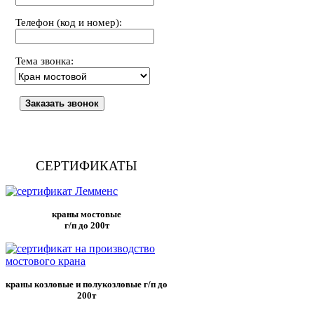
Телефон (код и номер):
Тема звонка:
СЕРТИФИКАТЫ
краны мостовые
г/п до 200т
краны козловые и полукозловые г/п до
200т